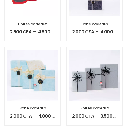
Boites cadeaux
Boite cadeaux
cœur avec
carrée
2.500
CFA
–
4.500
CFA
2.000
CFA
–
4.000
CFA
couverture
transparente
Boite cadeaux
Boites cadeaux
carré
plate bicolore
2.000
CFA
–
4.000
CFA
2.000
CFA
–
3.500
CFA