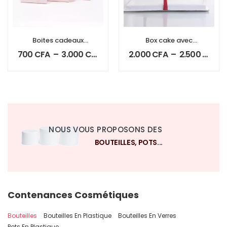
Boites cadeaux
Box cake avec
carré
ruban
700
CFA
–
3.000
CFA
2.000
CFA
–
2.500
CFA
NOUS VOUS PROPOSONS DES
BOUTEILLES, POTS...
Contenances Cosmétiques
Bouteilles
Bouteilles En Plastique
Bouteilles En Verres
Pots En Plastique