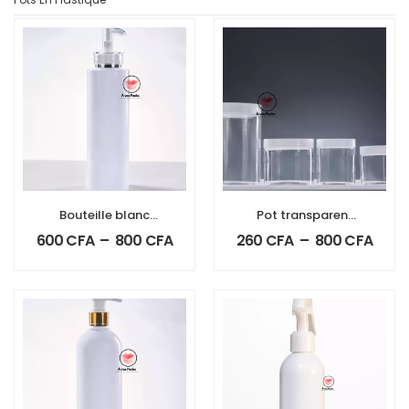
Bouteille blanc
Pot transparent
couvercle
avec couvercle
600
CFA
–
800
CFA
260
CFA
–
800
CFA
argenté
blanc