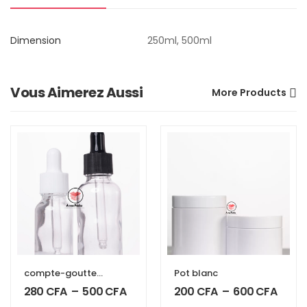
Dimension
250ml, 500ml
Vous Aimerez Aussi
More Products
compte-gouttes
Pot blanc
transparent
280
CFA
–
500
CFA
200
CFA
–
600
CFA