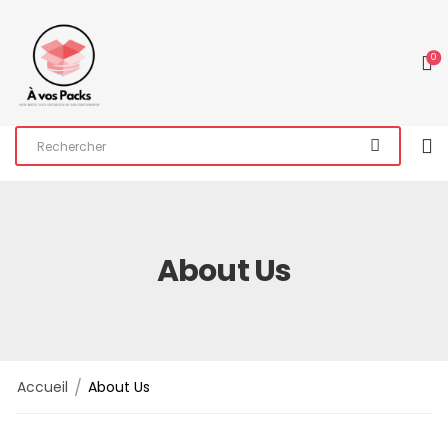
0
About Us
/
Accueil
About Us